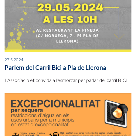
27.5.2024
Parlem del Carril Bici a Pla de Llerona
L'Associació et convida a l'esmorzar per parlar del carril BICI