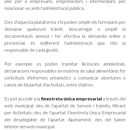
únic per a empresaris, emprenedors i intermediaris per
relacionar-se amb l'administració pública.
Des d'aquesta plataforma s'hi poden omplir els formularis per
demanar qualsevol tràmit, descarregar o omplir la
documentació annexa i fer efectiva la demanda online o
presencial, és indiferent l'administració que n'és la
responsable de cada gestió.
Per exemple es poden tramitar llicències ambientals,
declaracions responsables en matèria de salut alimentària; fer
sol·licituds d'informes urbanístics o comunicar obertures o
canvis de titularitat d'activitats, entre d'altres.
Es pot accedir a la
finestreta única empresarial
a través del
web municipal: des de l'apartat de Serveis i tràmits, filtrant
per Activitats; des de l'apartat Finestreta Única Empresarial
del desplegable de l'apartat Ajuntament; des del bàner
inferior del web municipal.